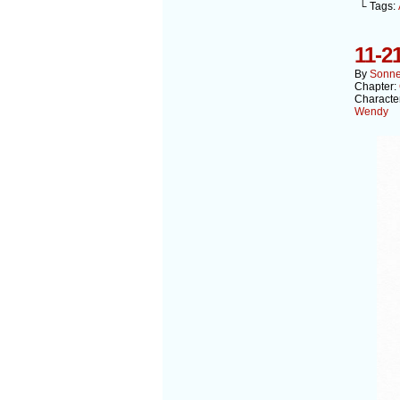
└ Tags:
11-2
By
Sonn
Chapter:
Characte
Wendy