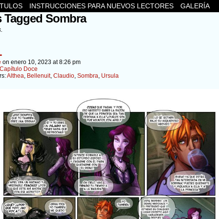
ÍTULOS
INSTRUCCIONES PARA NUEVOS LECTORES
GALERÍA
s Tagged Sombra
s.
1
e
on
enero 10, 2023
at
8:26 pm
Capítulo Doce
rs:
Althea
,
Bellenuit
,
Claudio
,
Sombra
,
Ursula