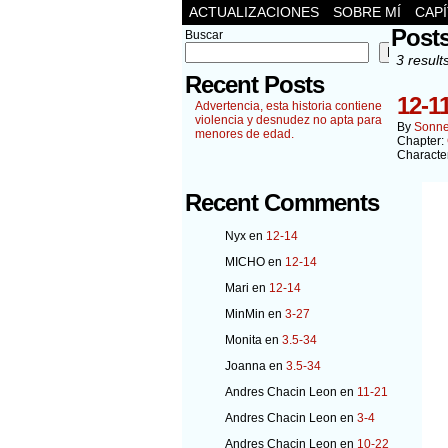
ACTUALIZACIONES
SOBRE MÍ
CAP
Post
Buscar
Buscar
3 result
Recent Posts
12-1
Advertencia, esta historia contiene
violencia y desnudez no apta para
By
Sonn
menores de edad.
Chapter:
Characte
Recent Comments
Nyx
en
12-14
MICHO
en
12-14
Mari
en
12-14
MinMin
en
3-27
Monita
en
3.5-34
Joanna
en
3.5-34
Andres Chacin Leon
en
11-21
Andres Chacin Leon
en
3-4
Andres Chacin Leon
en
10-22