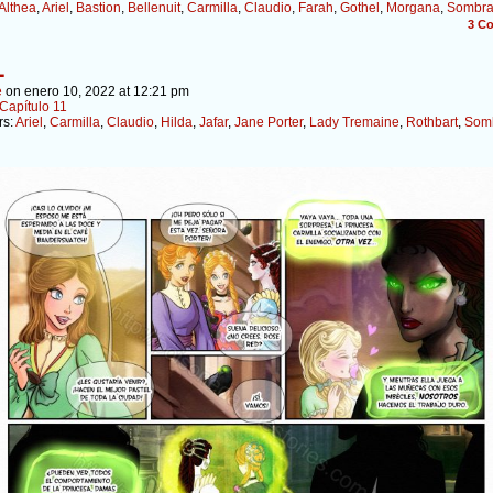
Althea
,
Ariel
,
Bastion
,
Bellenuit
,
Carmilla
,
Claudio
,
Farah
,
Gothel
,
Morgana
,
Sombr
3
Co
1
e
on
enero 10, 2022
at
12:21 pm
Capítulo 11
rs:
Ariel
,
Carmilla
,
Claudio
,
Hilda
,
Jafar
,
Jane Porter
,
Lady Tremaine
,
Rothbart
,
Som