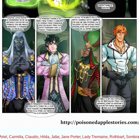
Ariel
,
Carmilla
,
Claudio
,
Hilda
,
Jafar
,
Jane Porter
,
Lady Tremaine
,
Rothbart
,
Sombr