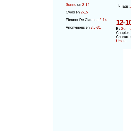
Sonne
en
2-14
└ Tags:
Owos
en
2-15
Eleanor De Clare
en
2-14
12-1
Anonymous
en
3.5-31
By
Sonn
Chapter:
Characte
Ursula