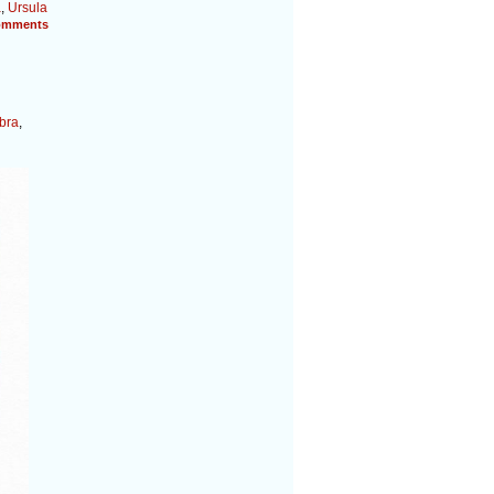
a
,
Ursula
mments
bra
,