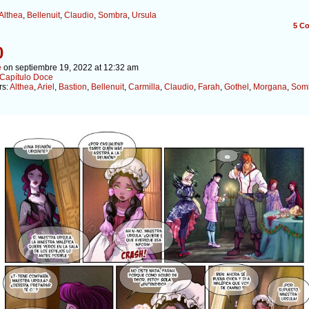
Althea
,
Bellenuit
,
Claudio
,
Sombra
,
Ursula
5
Co
0
e
on
septiembre 19, 2022
at
12:32 am
Capítulo Doce
rs:
Althea
,
Ariel
,
Bastion
,
Bellenuit
,
Carmilla
,
Claudio
,
Farah
,
Gothel
,
Morgana
,
Som