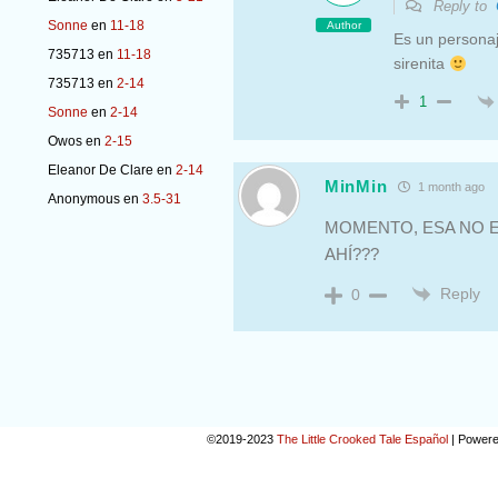
Reply to
Sonne
en
11-18
Author
Es un personaj
735713
en
11-18
sirenita
735713
en
2-14
1
Sonne
en
2-14
Owos
en
2-15
Eleanor De Clare
en
2-14
MinMin
1 month ago
Anonymous
en
3.5-31
MOMENTO, ESA NO E
AHÍ???
Reply
0
©2019-2023
The Little Crooked Tale Español
|
Powere