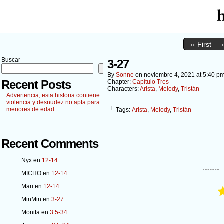
‹‹ First
Buscar
3-27
Buscar
By
Sonne
on
noviembre 4, 2021
at
5:40 p
Recent Posts
Chapter:
Capítulo Tres
Characters:
Arista
,
Melody
,
Tristán
Advertencia, esta historia contiene
violencia y desnudez no apta para
menores de edad.
└ Tags:
Arista
,
Melody
,
Tristán
Recent Comments
Nyx
en
12-14
MICHO
en
12-14
Mari
en
12-14
MinMin
en
3-27
Monita
en
3.5-34