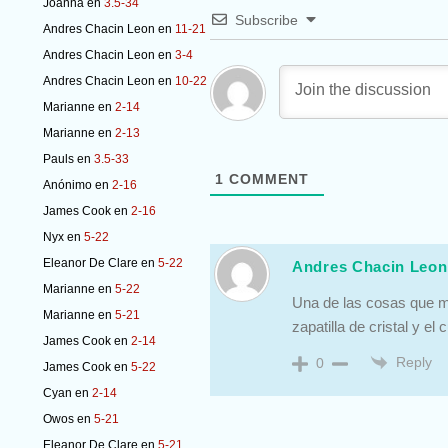
Joanna
en
3.5-34
Subscribe
Andres Chacin Leon
en
11-21
Andres Chacin Leon
en
3-4
Andres Chacin Leon
en
10-22
Marianne
en
2-14
Marianne
en
2-13
Pauls
en
3.5-33
1
COMMENT
Anónimo
en
2-16
James Cook
en
2-16
Nyx
en
5-22
Eleanor De Clare
en
5-22
Andres Chacin Leon
Marianne
en
5-22
Una de las cosas que m
Marianne
en
5-21
zapatilla de cristal y el
James Cook
en
2-14
Reply
0
James Cook
en
5-22
Cyan
en
2-14
Owos
en
5-21
Eleanor De Clare
en
5-21