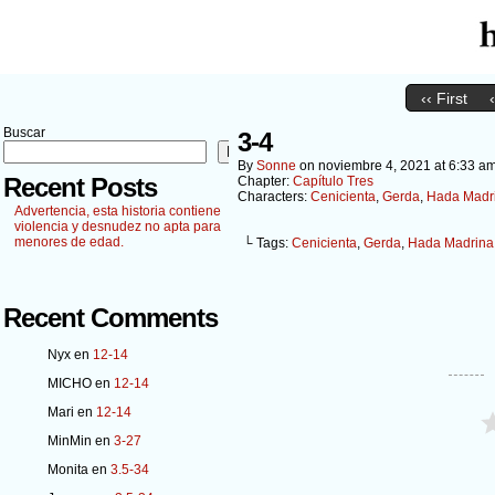
‹‹ First
Buscar
3-4
Buscar
By
Sonne
on
noviembre 4, 2021
at
6:33 a
Recent Posts
Chapter:
Capítulo Tres
Characters:
Cenicienta
,
Gerda
,
Hada Madr
Advertencia, esta historia contiene
violencia y desnudez no apta para
menores de edad.
└ Tags:
Cenicienta
,
Gerda
,
Hada Madrina
Recent Comments
Nyx
en
12-14
MICHO
en
12-14
Mari
en
12-14
MinMin
en
3-27
Monita
en
3.5-34