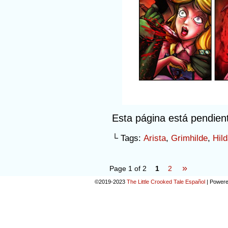
Esta página está pendien
└ Tags:
Arista
,
Grimhilde
,
Hil
»
Page 1 of 2
1
2
©2019-2023
The Little Crooked Tale Español
|
Powere