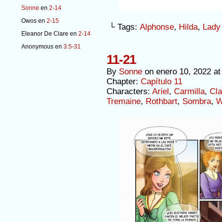
Sonne
en
2-14
Owos
en
2-15
└ Tags:
Alphonse
,
Hilda
,
Lady
Eleanor De Clare
en
2-14
Anonymous
en
3.5-31
11-21
By
Sonne
on
enero 10, 2022
a
Chapter:
Capítulo 11
Characters:
Ariel
,
Carmilla
,
Cla
Tremaine
,
Rothbart
,
Sombra
,
W