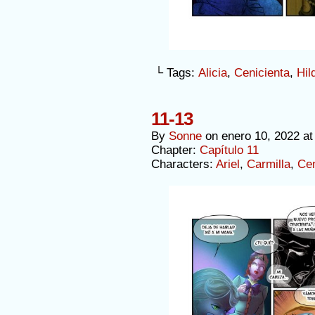
└ Tags:
Alicia
,
Cenicienta
,
Hil
11-13
By
Sonne
on
enero 10, 2022
a
Chapter:
Capítulo 11
Characters:
Ariel
,
Carmilla
,
Cen