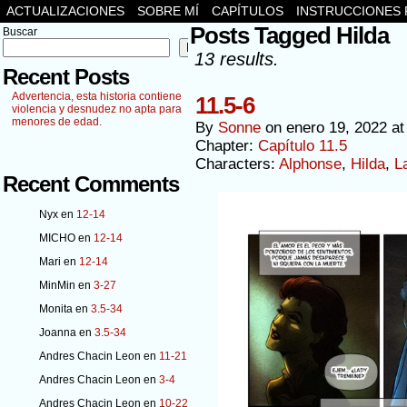
ACTUALIZACIONES
SOBRE MÍ
CAPÍTULOS
INSTRUCCIONES 
Posts Tagged Hilda
Buscar
Buscar
13 results.
Recent Posts
Advertencia, esta historia contiene
11.5-6
violencia y desnudez no apta para
menores de edad.
By
Sonne
on
enero 19, 2022
a
Chapter:
Capítulo 11.5
Characters:
Alphonse
,
Hilda
,
L
Recent Comments
Nyx
en
12-14
MICHO
en
12-14
Mari
en
12-14
MinMin
en
3-27
Monita
en
3.5-34
Joanna
en
3.5-34
Andres Chacin Leon
en
11-21
Andres Chacin Leon
en
3-4
Andres Chacin Leon
en
10-22