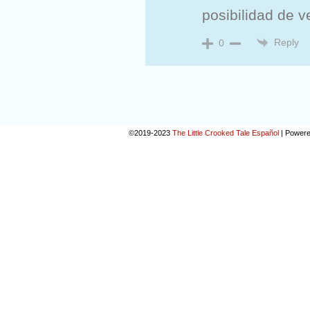
posibilidad de v
Reply
0
©2019-2023
The Little Crooked Tale Español
|
Powere