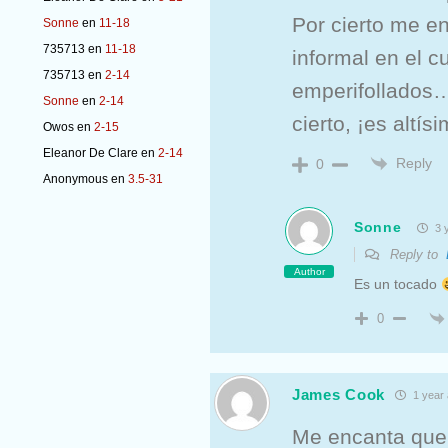
Por cierto me e
Sonne
en
11-18
735713
en
11-18
informal en el c
735713
en
2-14
emperifollados…
Sonne
en
2-14
cierto, ¡es altísi
Owos
en
2-15
Eleanor De Clare
en
2-14
Reply
0
Anonymous
en
3.5-31
Sonne
3 
Reply to
Author
Es un tocado
0
James Cook
1 year
Me encanta que 