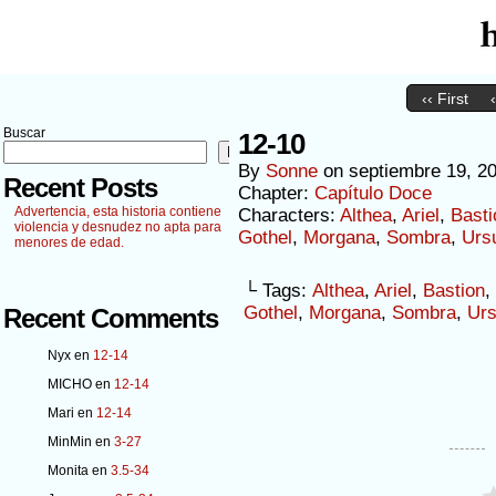
‹‹ First
Buscar
12-10
Buscar
By
Sonne
on
septiembre 19, 2
Recent Posts
Chapter:
Capítulo Doce
Advertencia, esta historia contiene
Characters:
Althea
,
Ariel
,
Basti
violencia y desnudez no apta para
Gothel
,
Morgana
,
Sombra
,
Urs
menores de edad.
└ Tags:
Althea
,
Ariel
,
Bastion
,
Gothel
,
Morgana
,
Sombra
,
Urs
Recent Comments
Nyx
en
12-14
MICHO
en
12-14
Mari
en
12-14
MinMin
en
3-27
Monita
en
3.5-34