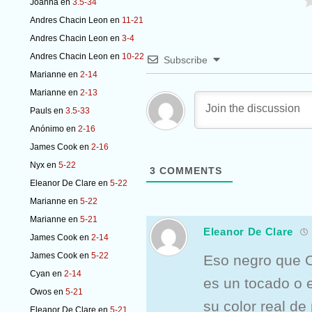
Joanna
en
3.5-34
Andres Chacin Leon
en
11-21
Andres Chacin Leon
en
3-4
Andres Chacin Leon
en
10-22
Subscribe
Marianne
en
2-14
Marianne
en
2-13
Pauls
en
3.5-33
Anónimo
en
2-16
James Cook
en
2-16
Nyx
en
5-22
3
COMMENTS
Eleanor De Clare
en
5-22
Marianne
en
5-22
Marianne
en
5-21
Eleanor De Clare
James Cook
en
2-14
James Cook
en
5-22
Eso negro que Od
Cyan
en
2-14
es un tocado o 
Owos
en
5-21
su color real de
Eleanor De Clare
en
5-21