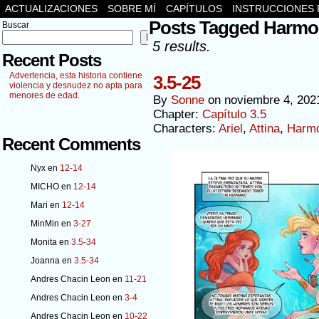
ACTUALIZACIONES
SOBRE MÍ
CAPÍTULOS
INSTRUCCIONES 
Posts Tagged Harmo
Buscar
Buscar
5 results.
Recent Posts
Advertencia, esta historia contiene
3.5-25
violencia y desnudez no apta para
menores de edad.
By
Sonne
on
noviembre 4, 202
Chapter:
Capítulo 3.5
Characters:
Ariel
,
Attina
,
Harmo
Recent Comments
Nyx
en
12-14
MICHO
en
12-14
Mari
en
12-14
MinMin
en
3-27
Monita
en
3.5-34
Joanna
en
3.5-34
Andres Chacin Leon
en
11-21
Andres Chacin Leon
en
3-4
Andres Chacin Leon
en
10-22