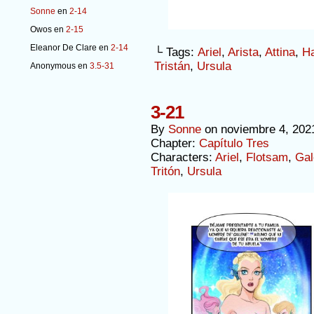
Sonne
en
2-14
Owos
en
2-15
Eleanor De Clare
en
2-14
└ Tags:
Ariel
,
Arista
,
Attina
,
H
Tristán
,
Ursula
Anonymous
en
3.5-31
3-21
By
Sonne
on
noviembre 4, 202
Chapter:
Capítulo Tres
Characters:
Ariel
,
Flotsam
,
Gal
Tritón
,
Ursula