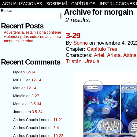
ACTUALIZACIONES
SOBRE MÍ
CAPÍTULOS
INSTRUCCIONES 
Archive for morgain
Buscar
Buscar
2 results.
Recent Posts
Advertencia, esta historia contiene
3-29
violencia y desnudez no apta para
menores de edad.
By
Sonne
on
noviembre 4, 202
Chapter:
Capítulo Tres
Characters:
Ariel
,
Arista
,
Attina
Recent Comments
Tristán
,
Ursula
Nyx
en
12-14
MICHO
en
12-14
Mari
en
12-14
MinMin
en
3-27
Monita
en
3.5-34
Joanna
en
3.5-34
Andres Chacin Leon
en
11-21
Andres Chacin Leon
en
3-4
Andres Chacin Leon
en
10-22