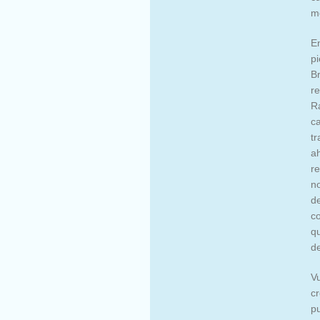
me
En
p
Br
r
Ra
c
t
a
re
no
d
c
q
d
Vu
c
p