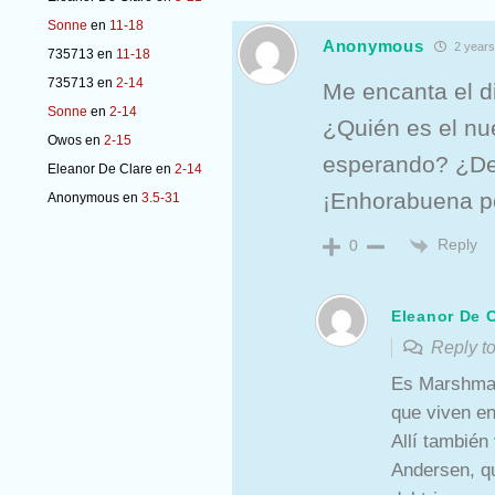
Sonne
en
11-18
Anonymous
2 years
735713
en
11-18
735713
en
2-14
Me encanta el d
Sonne
en
2-14
¿Quién es el nu
Owos
en
2-15
esperando? ¿De 
Eleanor De Clare
en
2-14
¡Enhorabuena po
Anonymous
en
3.5-31
Reply
0
Eleanor De C
Reply t
Es Marshmal
que viven en
Allí también
Andersen, qu