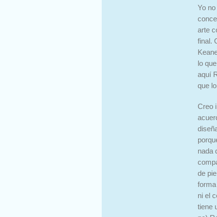
Yo no
concep
arte 
final.
Keane
lo que
aquí 
que l
Creo 
acuer
diseña
porqu
nada q
compar
de pie
forma 
ni el
tiene 