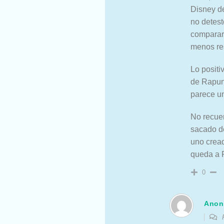
Disney de
no detest
comparar 
menos re
Lo positi
de Rapunz
parece u
No recuer
sacado de
uno cread
queda a
0
Anon
R