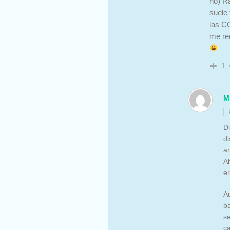
no) R
suele 
las C
me rec
1
M
Di
di
a
A
er
A
ba
se
ca