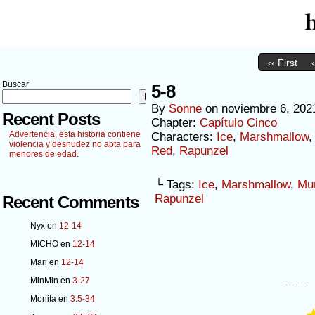
‹‹ First
Buscar
5-8
Buscar
By
Sonne
on
noviembre 6, 202
Recent Posts
Chapter:
Capítulo Cinco
Advertencia, esta historia contiene
Characters:
Ice
,
Marshmallow
violencia y desnudez no apta para
Red
,
Rapunzel
menores de edad.
└ Tags:
Ice
,
Marshmallow
,
Mu
Rapunzel
Recent Comments
Nyx
en
12-14
MICHO
en
12-14
Mari
en
12-14
MinMin
en
3-27
Monita
en
3.5-34