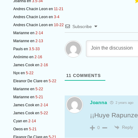
Joanna
en
3.5-34
Andres Chacin Leon
en
11-21
Andres Chacin Leon
en
3-4
Andres Chacin Leon
en
10-22
Subscribe
Marianne
en
2-14
Marianne
en
2-13
Pauls
en
3.5-33
Anónimo
en
2-16
James Cook
en
2-16
Nyx
en
5-22
11
COMMENTS
Eleanor De Clare
en
5-22
Marianne
en
5-22
Marianne
en
5-21
Joanna
2 years ago
James Cook
en
2-14
James Cook
en
5-22
¡¡Huye Rapunzel
Cyan
en
2-14
Reply
0
Owos
en
5-21
Eleanor De Clare
en
5-21