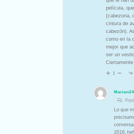
que le han d
película, qu
(cabezona, 
cintura de a
cabezón). Aq
como en la c
mejor que aqu
ser un vesti
Ciertamente
1
Marian2
Repl
Lo que m
precisam
conversac
2016, he