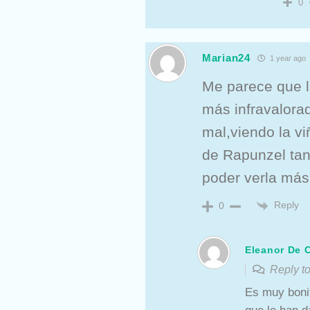
0
Marian24
1 year ago
Me parece que l
más infravalorad
mal,viendo la vi
de Rapunzel tan
poder verla más
Reply
0
Eleanor De C
Reply 
Es muy boni