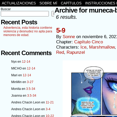
ACTUALIZACIONES
SOBRE MÍ
CAPÍTULOS
INSTRUCCIONES 
Archive for muneca-
Buscar
Buscar
6 results.
Recent Posts
Advertencia, esta historia contiene
5-9
violencia y desnudez no apta para
menores de edad.
By
Sonne
on
noviembre 6, 202
Chapter:
Capítulo Cinco
Characters:
Ice
,
Marshmallow
Recent Comments
Red
,
Rapunzel
Nyx
en
12-14
MICHO
en
12-14
Mari
en
12-14
MinMin
en
3-27
Monita
en
3.5-34
Joanna
en
3.5-34
Andres Chacin Leon
en
11-21
Andres Chacin Leon
en
3-4
Andres Chacin Leon
en
10-22