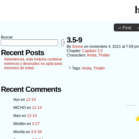
‹‹ First
Buscar
3.5-9
Buscar
By
Sonne
on
noviembre 4, 2021
at
7:09 p
Recent Posts
Chapter:
Capítulo 3.5
Characters:
Arista
,
Tristán
Advertencia, esta historia contiene
violencia y desnudez no apta para
menores de edad.
└ Tags:
Arista
,
Tristán
Recent Comments
Nyx
en
12-14
MICHO
en
12-14
Mari
en
12-14
MinMin
en
3-27
Monita
en
3.5-34