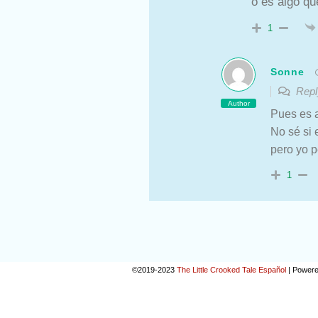
o es algo qu
1
Sonne
Repl
Author
Pues es 
No sé si 
pero yo p
1
©2019-2023
The Little Crooked Tale Español
|
Powere