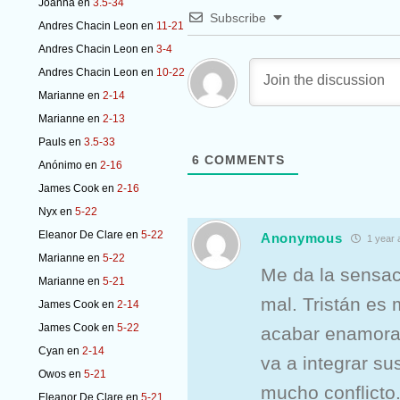
Joanna
en
3.5-34
Subscribe
Andres Chacin Leon
en
11-21
Andres Chacin Leon
en
3-4
Andres Chacin Leon
en
10-22
Marianne
en
2-14
Marianne
en
2-13
Pauls
en
3.5-33
6
COMMENTS
Anónimo
en
2-16
James Cook
en
2-16
Nyx
en
5-22
Eleanor De Clare
en
5-22
Anonymous
1 year 
Marianne
en
5-22
Me da la sensac
Marianne
en
5-21
mal. Tristán es 
James Cook
en
2-14
James Cook
en
5-22
acabar enamoran
Cyan
en
2-14
va a integrar su
Owos
en
5-21
mucho conflicto
Eleanor De Clare
en
5-21