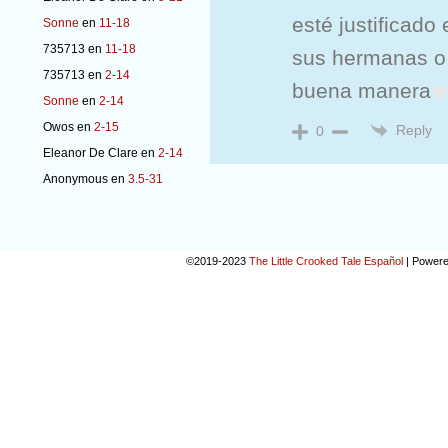
esté justificad
Sonne
en
11-18
735713
en
11-18
sus hermanas o 
735713
en
2-14
buena manera
Sonne
en
2-14
Owos
en
2-15
Reply
0
Eleanor De Clare
en
2-14
Anonymous
en
3.5-31
©2019-2023
The Little Crooked Tale Español
|
Powere