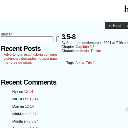
‹‹ First
Buscar
3.5-8
Buscar
By
Sonne
on
noviembre 4, 2021
at
7:08 p
Recent Posts
Chapter:
Capítulo 3.5
Characters:
Arista
,
Tristán
Advertencia, esta historia contiene
violencia y desnudez no apta para
menores de edad.
└ Tags:
Arista
,
Tristán
Recent Comments
Nyx
en
12-14
MICHO
en
12-14
Mari
en
12-14
MinMin
en
3-27
Monita
en
3.5-34