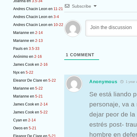
Joanna
en
3.5-34
Subscribe
Andres Chacin Leon
en
11-21
Andres Chacin Leon
en
3-4
Andres Chacin Leon
en
10-22
Marianne
en
2-14
Marianne
en
2-13
Pauls
en
3.5-33
1
COMMENT
Anónimo
en
2-16
James Cook
en
2-16
Nyx
en
5-22
Eleanor De Clare
en
5-22
Anonymous
1 year 
Marianne
en
5-22
Se está liando 
Marianne
en
5-21
personaje, va a 
James Cook
en
2-14
James Cook
en
5-22
dejar peor de la
Cyan
en
2-14
estrés post- tra
Owos
en
5-21
hombre en defen
Eleanor De Clare
en
5-21