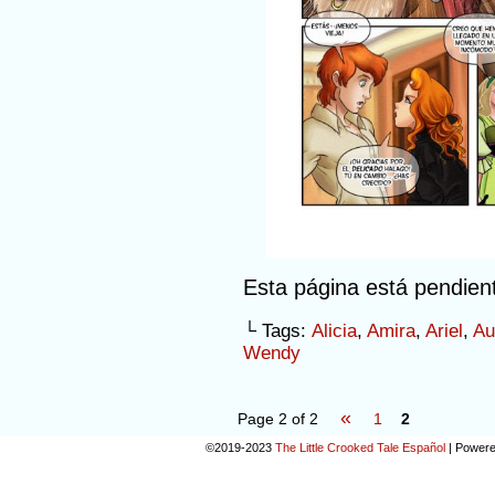
Esta página está pendien
└ Tags:
Alicia
,
Amira
,
Ariel
,
Au
Wendy
«
Page 2 of 2
1
2
©2019-2023
The Little Crooked Tale Español
|
Powere