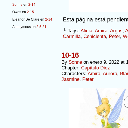
Sonne
en
2-14
Owos
en
2-15
Esta página está pendien
Eleanor De Clare
en
2-14
Anonymous
en
3.5-31
└ Tags:
Alicia
,
Amira
,
Argus
,
A
Carmilla
,
Cenicienta
,
Peter
,
W
10-16
By
Sonne
on
enero 9, 2022
at
Chapter:
Capítulo Diez
Characters:
Amira
,
Aurora
,
Bla
Jasmine
,
Peter