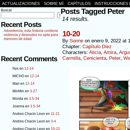
ACTUALIZACIONES
SOBRE MÍ
CAPÍTULOS
INSTRUCCIONES 
Posts Tagged Peter
Buscar
Buscar
14 results.
Recent Posts
Advertencia, esta historia contiene
10-20
violencia y desnudez no apta para
menores de edad.
By
Sonne
on
enero 9, 2022
at
Chapter:
Capítulo Diez
Characters:
Alicia
,
Amira
,
Argu
Recent Comments
Carmilla
,
Cenicienta
,
Peter
,
We
Nyx
en
12-14
MICHO
en
12-14
Mari
en
12-14
MinMin
en
3-27
Monita
en
3.5-34
Joanna
en
3.5-34
Andres Chacin Leon
en
11-21
Andres Chacin Leon
en
3-4
Andres Chacin Leon
en
10-22