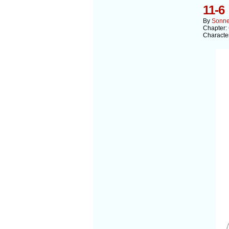
11-6
By
Sonn
Chapter:
Characte