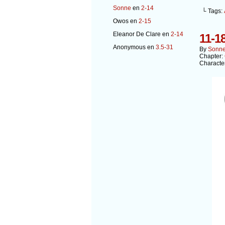
Sonne
en
2-14
└ Tags:
Owos
en
2-15
Eleanor De Clare
en
2-14
11-1
Anonymous
en
3.5-31
By
Sonn
Chapter:
Characte