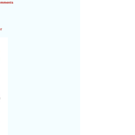
mments
er