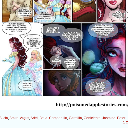
Alicia
,
Amira
,
Argus
,
Ariel
,
Bella
,
Campanilla
,
Carmilla
,
Cenicienta
,
Jasmine
,
Peter
1
C