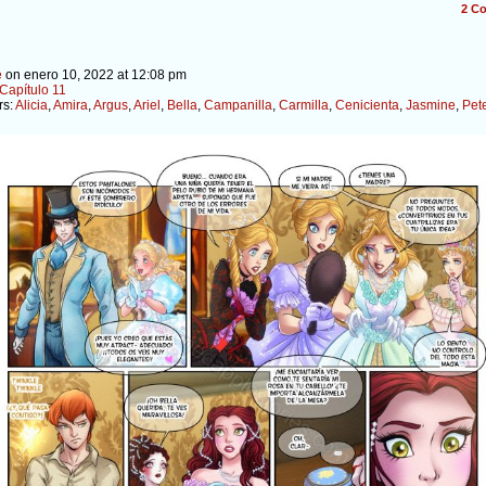
2
Co
e
on
enero 10, 2022
at
12:08 pm
Capítulo 11
rs:
Alicia
,
Amira
,
Argus
,
Ariel
,
Bella
,
Campanilla
,
Carmilla
,
Cenicienta
,
Jasmine
,
Pet