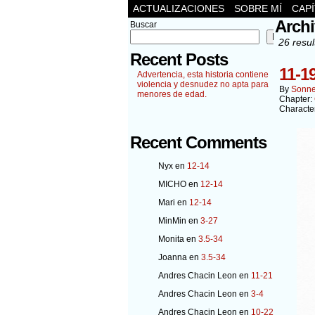
ACTUALIZACIONES
SOBRE MÍ
CAP
Archi
Buscar
Buscar
26 resul
Recent Posts
11-1
Advertencia, esta historia contiene
violencia y desnudez no apta para
By
Sonn
menores de edad.
Chapter:
Characte
Recent Comments
Nyx
en
12-14
MICHO
en
12-14
Mari
en
12-14
MinMin
en
3-27
Monita
en
3.5-34
Joanna
en
3.5-34
Andres Chacin Leon
en
11-21
Andres Chacin Leon
en
3-4
Andres Chacin Leon
en
10-22