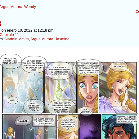
Argus
,
Aurora
,
Wendy
C
8
e
on
enero 10, 2022
at
12:18 pm
Capítulo 11
rs:
Aladdín
,
Amira
,
Argus
,
Aurora
,
Jasmine