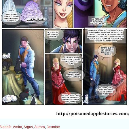
Aladdín
,
Amira
,
Argus
,
Aurora
,
Jasmine