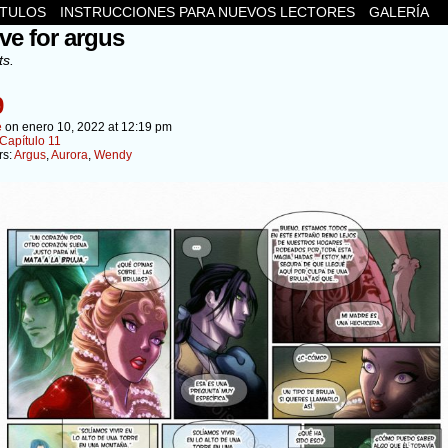
ÍTULOS
INSTRUCCIONES PARA NUEVOS LECTORES
GALERÍA
ve for argus
ts.
9
e
on
enero 10, 2022
at
12:19 pm
Capítulo 11
rs:
Argus
,
Aurora
,
Wendy