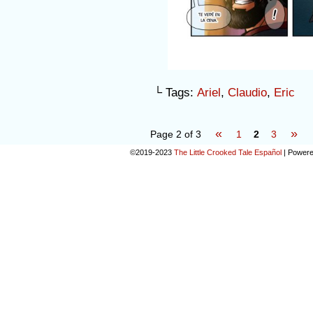
└ Tags:
Ariel
,
Claudio
,
Eric
«
»
Page 2 of 3
1
2
3
©2019-2023
The Little Crooked Tale Español
|
Powere