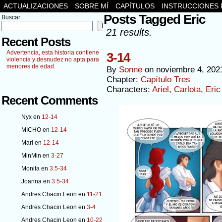
ACTUALIZACIONES
SOBRE MÍ
CAPÍTULOS
INSTRUCCIONES 
Posts Tagged Eric
Buscar
Buscar
21 results.
Recent Posts
Advertencia, esta historia contiene
3-14
violencia y desnudez no apta para
menores de edad.
By
Sonne
on
noviembre 4, 202
Chapter:
Capítulo Tres
Characters:
Ariel
,
Carlota
,
Eric
Recent Comments
Nyx
en
12-14
MICHO
en
12-14
Mari
en
12-14
MinMin
en
3-27
Monita
en
3.5-34
Joanna
en
3.5-34
Andres Chacin Leon
en
11-21
Andres Chacin Leon
en
3-4
Andres Chacin Leon
en
10-22