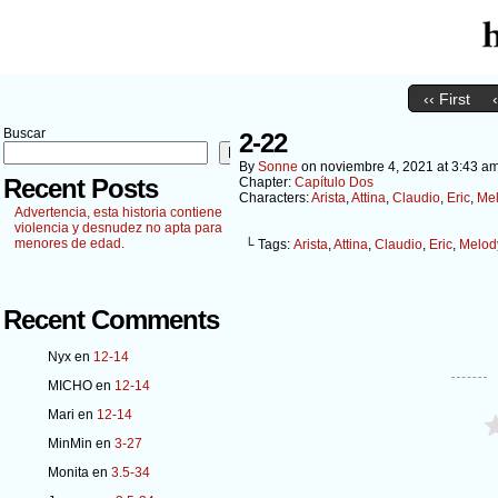
‹‹ First
Buscar
2-22
Buscar
By
Sonne
on
noviembre 4, 2021
at
3:43 a
Recent Posts
Chapter:
Capítulo Dos
Characters:
Arista
,
Attina
,
Claudio
,
Eric
,
Me
Advertencia, esta historia contiene
violencia y desnudez no apta para
menores de edad.
└ Tags:
Arista
,
Attina
,
Claudio
,
Eric
,
Melod
Recent Comments
Nyx
en
12-14
MICHO
en
12-14
Mari
en
12-14
MinMin
en
3-27
Monita
en
3.5-34