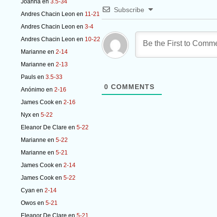
Joanna
en
3.5-34
Subscribe
Andres Chacin Leon
en
11-21
Andres Chacin Leon
en
3-4
Andres Chacin Leon
en
10-22
Marianne
en
2-14
Marianne
en
2-13
Pauls
en
3.5-33
0
COMMENTS
Anónimo
en
2-16
James Cook
en
2-16
Nyx
en
5-22
Eleanor De Clare
en
5-22
Marianne
en
5-22
Marianne
en
5-21
James Cook
en
2-14
James Cook
en
5-22
Cyan
en
2-14
Owos
en
5-21
Eleanor De Clare
en
5-21