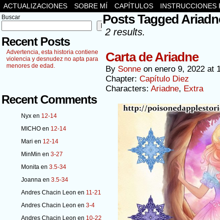
ACTUALIZACIONES
SOBRE MÍ
CAPÍTULOS
INSTRUCCIONES 
Posts Tagged Ariadn
Buscar
Buscar
2 results.
Recent Posts
Advertencia, esta historia contiene
Carta de Ariadne
violencia y desnudez no apta para
menores de edad.
By
Sonne
on
enero 9, 2022
at
Chapter:
Capítulo Diez
Characters:
Ariadne
,
Extra
Recent Comments
Nyx
en
12-14
MICHO
en
12-14
Mari
en
12-14
MinMin
en
3-27
Monita
en
3.5-34
Joanna
en
3.5-34
Andres Chacin Leon
en
11-21
Andres Chacin Leon
en
3-4
Andres Chacin Leon
en
10-22