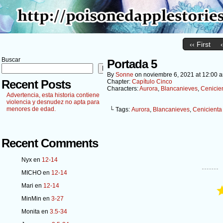
‹‹ First
Buscar
Portada 5
Buscar
By
Sonne
on
noviembre 6, 2021
at
12:00 
Recent Posts
Chapter:
Capítulo Cinco
Characters:
Aurora
,
Blancanieves
,
Cenicie
Advertencia, esta historia contiene
violencia y desnudez no apta para
menores de edad.
└ Tags:
Aurora
,
Blancanieves
,
Cenicienta
Recent Comments
Nyx
en
12-14
MICHO
en
12-14
Mari
en
12-14
MinMin
en
3-27
Monita
en
3.5-34