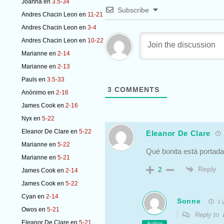
Joanna
en
3.5-34
Subscribe
Andres Chacin Leon
en
11-21
Andres Chacin Leon
en
3-4
Andres Chacin Leon
en
10-22
Marianne
en
2-14
Marianne
en
2-13
Pauls
en
3.5-33
3
COMMENTS
Anónimo
en
2-16
James Cook
en
2-16
Nyx
en
5-22
Eleanor De Clare
en
5-22
Eleanor De Clare
Marianne
en
5-22
Qué bonita está portada 
Marianne
en
5-21
Reply
2
James Cook
en
2-14
James Cook
en
5-22
Cyan
en
2-14
Sonne
1 y
Owos
en
5-21
Reply to
Eleanor De Clare
en
5-21
Author