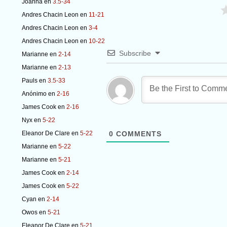
Joanna
en
3.5-34
Andres Chacin Leon
en
11-21
Andres Chacin Leon
en
3-4
Andres Chacin Leon
en
10-22
Subscribe
Marianne
en
2-14
Marianne
en
2-13
Pauls
en
3.5-33
Anónimo
en
2-16
James Cook
en
2-16
Nyx
en
5-22
Eleanor De Clare
en
5-22
0
COMMENTS
Marianne
en
5-22
Marianne
en
5-21
James Cook
en
2-14
James Cook
en
5-22
Cyan
en
2-14
Owos
en
5-21
Eleanor De Clare
en
5-21