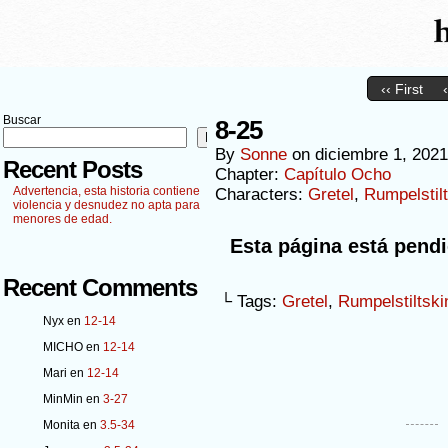
‹‹ First
Buscar
8-25
Buscar
By
Sonne
on
diciembre 1, 2021
Recent Posts
Chapter:
Capítulo Ocho
Advertencia, esta historia contiene
Characters:
Gretel
,
Rumpelstil
violencia y desnudez no apta para
menores de edad.
Esta página está pendi
Recent Comments
└ Tags:
Gretel
,
Rumpelstiltski
Nyx
en
12-14
MICHO
en
12-14
Mari
en
12-14
MinMin
en
3-27
Monita
en
3.5-34