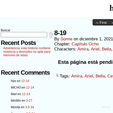
‹‹ First
Buscar
8-19
Buscar
By
Sonne
on
diciembre 1, 2021
Recent Posts
Chapter:
Capítulo Ocho
Advertencia, esta historia contiene
Characters:
Amira
,
Ariel
,
Bella
violencia y desnudez no apta para
menores de edad.
Esta página está pendi
Recent Comments
└ Tags:
Amira
,
Ariel
,
Bella
,
Ce
Nyx
en
12-14
MICHO
en
12-14
Mari
en
12-14
MinMin
en
3-27
Monita
en
3.5-34