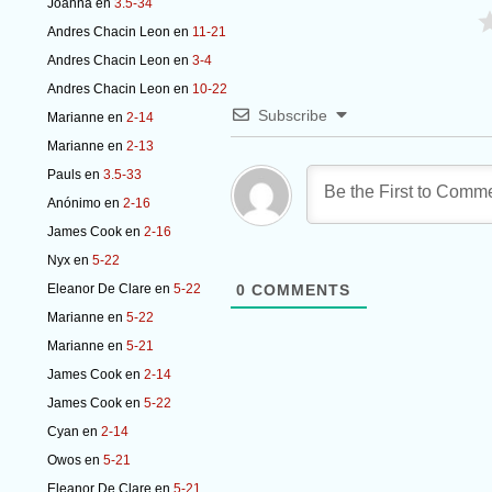
Joanna
en
3.5-34
Andres Chacin Leon
en
11-21
Andres Chacin Leon
en
3-4
Andres Chacin Leon
en
10-22
Subscribe
Marianne
en
2-14
Marianne
en
2-13
Pauls
en
3.5-33
Anónimo
en
2-16
James Cook
en
2-16
Nyx
en
5-22
Eleanor De Clare
en
5-22
0
COMMENTS
Marianne
en
5-22
Marianne
en
5-21
James Cook
en
2-14
James Cook
en
5-22
Cyan
en
2-14
Owos
en
5-21
Eleanor De Clare
en
5-21