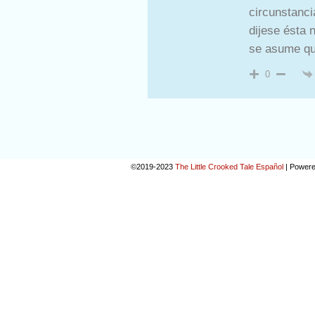
circunstanci
dijese ésta 
se asume qu
0
©2019-2023
The Little Crooked Tale Español
|
Powere