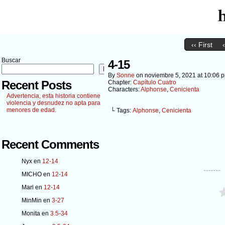
‹‹ First
Buscar
4-15
Buscar
By
Sonne
on
noviembre 5, 2021
at
10:06 
Recent Posts
Chapter:
Capítulo Cuatro
Characters:
Alphonse
,
Cenicienta
Advertencia, esta historia contiene
violencia y desnudez no apta para
menores de edad.
└ Tags:
Alphonse
,
Cenicienta
Recent Comments
Nyx
en
12-14
MICHO
en
12-14
Mari
en
12-14
MinMin
en
3-27
Monita
en
3.5-34