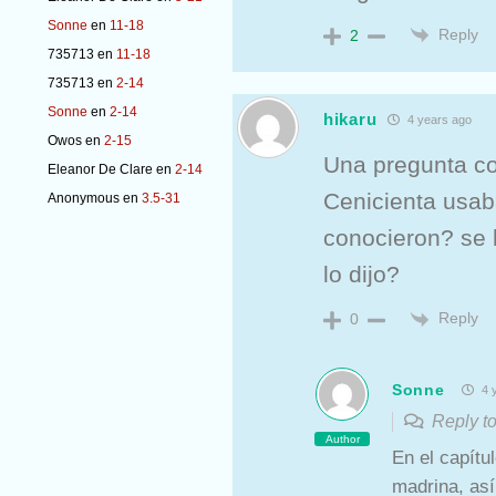
Sonne
en
11-18
Reply
2
735713
en
11-18
735713
en
2-14
Sonne
en
2-14
hikaru
4 years ago
Owos
en
2-15
Una pregunta c
Eleanor De Clare
en
2-14
Cenicienta usa
Anonymous
en
3.5-31
conocieron? se l
lo dijo?
Reply
0
Sonne
4 
Reply 
Author
En el capítu
madrina, así