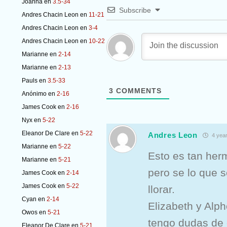
Joanna
en
3.5-34
Subscribe
Andres Chacin Leon
en
11-21
Andres Chacin Leon
en
3-4
Andres Chacin Leon
en
10-22
Marianne
en
2-14
Marianne
en
2-13
Pauls
en
3.5-33
3
COMMENTS
Anónimo
en
2-16
James Cook
en
2-16
Nyx
en
5-22
Eleanor De Clare
en
5-22
Andres Leon
4 year
Marianne
en
5-22
Esto es tan her
Marianne
en
5-21
pero se lo que s
James Cook
en
2-14
James Cook
en
5-22
llorar.
Cyan
en
2-14
Elizabeth y Alph
Owos
en
5-21
tengo dudas de 
Eleanor De Clare
en
5-21