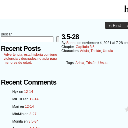
‹‹ First
Buscar
3.5-28
Buscar
By
Sonne
on
noviembre 4, 2021
at
7:28 p
Recent Posts
Chapter:
Capítulo 3.5
Characters:
Arista
,
Tristán
,
Ursula
Advertencia, esta historia contiene
violencia y desnudez no apta para
menores de edad.
└ Tags:
Arista
,
Tristán
,
Ursula
Recent Comments
Nyx
en
12-14
MICHO
en
12-14
Mari
en
12-14
MinMin
en
3-27
Monita
en
3.5-34