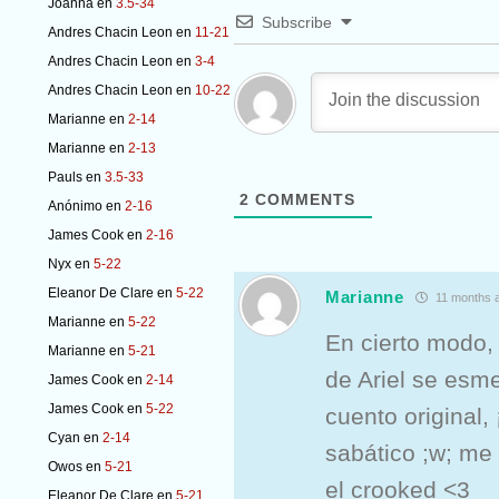
Joanna
en
3.5-34
Subscribe
Andres Chacin Leon
en
11-21
Andres Chacin Leon
en
3-4
Andres Chacin Leon
en
10-22
Marianne
en
2-14
Marianne
en
2-13
Pauls
en
3.5-33
2
COMMENTS
Anónimo
en
2-16
James Cook
en
2-16
Nyx
en
5-22
Eleanor De Clare
en
5-22
Marianne
11 months 
Marianne
en
5-22
En cierto modo,
Marianne
en
5-21
de Arie
l se esm
James Cook
en
2-14
James Cook
en
5-22
cuento original,
Cyan
en
2-14
sabático ;w; me
Owos
en
5-21
el crooked <3
Eleanor De Clare
en
5-21