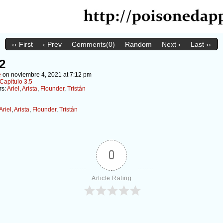
‹‹ First
‹ Prev
Comments(0)
Random
Next ›
Last ››
2
e
on
noviembre 4, 2021
at
7:12 pm
Capítulo 3.5
rs:
Ariel
,
Arista
,
Flounder
,
Tristán
Ariel
,
Arista
,
Flounder
,
Tristán
0
Article Rating