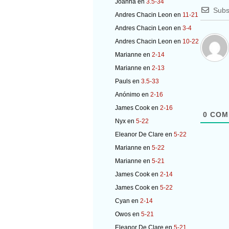
Joanna
en
3.5-34
Subs
Andres Chacin Leon
en
11-21
Andres Chacin Leon
en
3-4
Andres Chacin Leon
en
10-22
Marianne
en
2-14
Marianne
en
2-13
Pauls
en
3.5-33
Anónimo
en
2-16
James Cook
en
2-16
0
COM
Nyx
en
5-22
Eleanor De Clare
en
5-22
Marianne
en
5-22
Marianne
en
5-21
James Cook
en
2-14
James Cook
en
5-22
Cyan
en
2-14
Owos
en
5-21
Eleanor De Clare
en
5-21