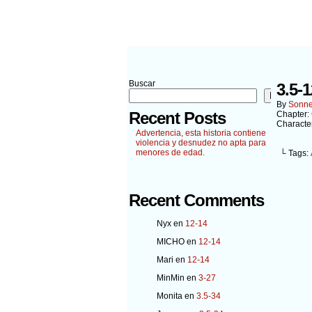
Buscar
3.5-1
Buscar
By
Sonn
Recent Posts
Chapter:
Characte
Advertencia, esta historia contiene
violencia y desnudez no apta para
menores de edad.
└ Tags:
Recent Comments
Nyx
en
12-14
MICHO
en
12-14
Mari
en
12-14
MinMin
en
3-27
Monita
en
3.5-34