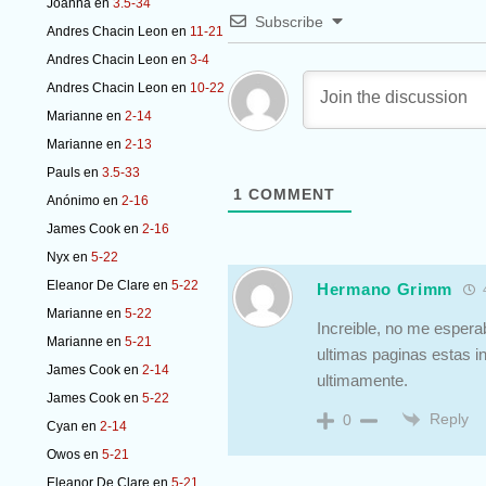
Joanna
en
3.5-34
Subscribe
Andres Chacin Leon
en
11-21
Andres Chacin Leon
en
3-4
Andres Chacin Leon
en
10-22
Marianne
en
2-14
Marianne
en
2-13
Pauls
en
3.5-33
1
COMMENT
Anónimo
en
2-16
James Cook
en
2-16
Nyx
en
5-22
Eleanor De Clare
en
5-22
Hermano Grimm
4
Marianne
en
5-22
Increible, no me espera
Marianne
en
5-21
ultimas paginas estas i
James Cook
en
2-14
ultimamente.
James Cook
en
5-22
Reply
0
Cyan
en
2-14
Owos
en
5-21
Eleanor De Clare
en
5-21