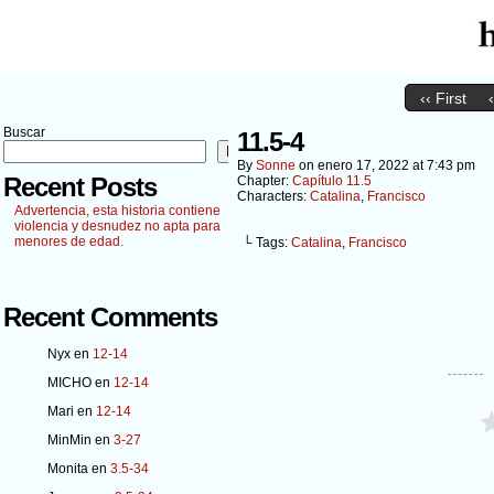
‹‹ First
Buscar
11.5-4
Buscar
By
Sonne
on
enero 17, 2022
at
7:43 pm
Recent Posts
Chapter:
Capítulo 11.5
Characters:
Catalina
,
Francisco
Advertencia, esta historia contiene
violencia y desnudez no apta para
menores de edad.
└ Tags:
Catalina
,
Francisco
Recent Comments
Nyx
en
12-14
MICHO
en
12-14
Mari
en
12-14
MinMin
en
3-27
Monita
en
3.5-34