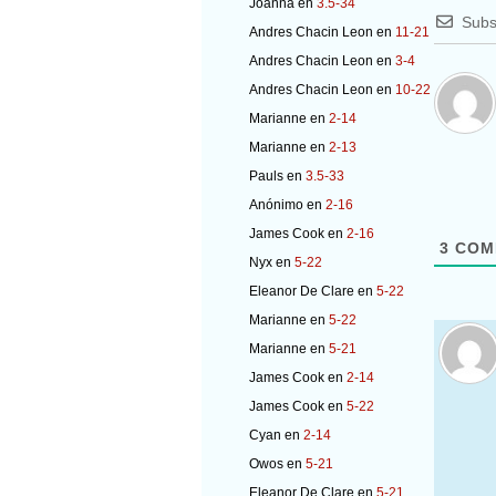
Joanna
en
3.5-34
Subs
Andres Chacin Leon
en
11-21
Andres Chacin Leon
en
3-4
Andres Chacin Leon
en
10-22
Marianne
en
2-14
Marianne
en
2-13
Pauls
en
3.5-33
Anónimo
en
2-16
James Cook
en
2-16
3
COM
Nyx
en
5-22
Eleanor De Clare
en
5-22
Marianne
en
5-22
Marianne
en
5-21
James Cook
en
2-14
James Cook
en
5-22
Cyan
en
2-14
Owos
en
5-21
Eleanor De Clare
en
5-21