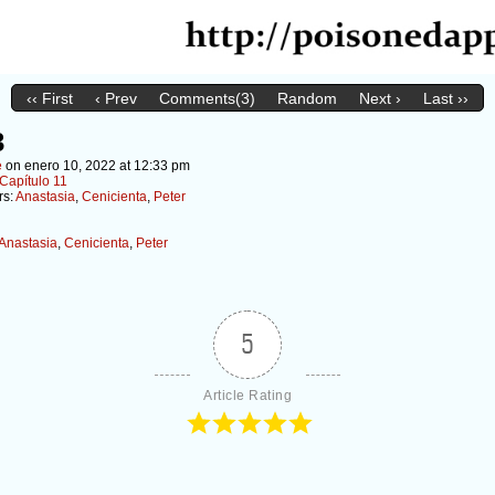
‹‹ First
‹ Prev
Comments(3)
Random
Next ›
Last ››
3
e
on
enero 10, 2022
at
12:33 pm
Capítulo 11
rs:
Anastasia
,
Cenicienta
,
Peter
Anastasia
,
Cenicienta
,
Peter
5
Article Rating