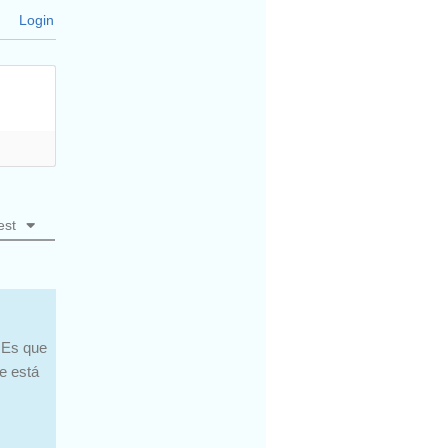
Login
est
 Es que
e está