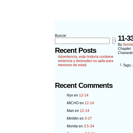
Buscar
11-3
Buscar
By
Sonn
Recent Posts
Chapter:
Characte
Advertencia, esta historia contiene
violencia y desnudez no apta para
menores de edad.
└ Tags:
Recent Comments
Nyx
en
12-14
MICHO
en
12-14
Mari
en
12-14
MinMin
en
3-27
Monita
en
3.5-34