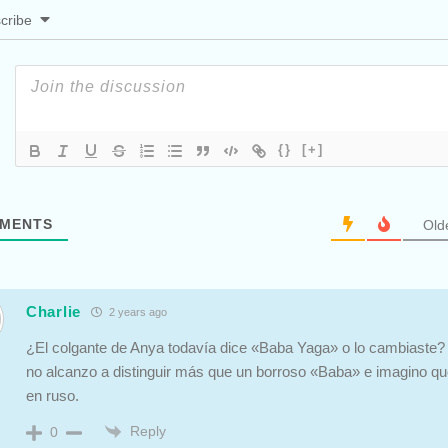
cribe
{}
[+]
MENTS
Old
Charlie
2 years ago
¿El colgante de Anya todavía dice «Baba Yaga» o lo cambiaste?
no alcanzo a distinguir más que un borroso «Baba» e imagino qu
en ruso.
Reply
0