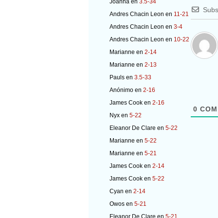
Joanna
en
3.5-34
Subs
Andres Chacin Leon
en
11-21
Andres Chacin Leon
en
3-4
Andres Chacin Leon
en
10-22
Marianne
en
2-14
Marianne
en
2-13
Pauls
en
3.5-33
Anónimo
en
2-16
James Cook
en
2-16
0
COM
Nyx
en
5-22
Eleanor De Clare
en
5-22
Marianne
en
5-22
Marianne
en
5-21
James Cook
en
2-14
James Cook
en
5-22
Cyan
en
2-14
Owos
en
5-21
Eleanor De Clare
en
5-21