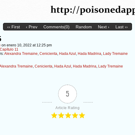
‹‹ First
‹ Prev
Comments(0)
Random
Next ›
Last ››
5
e
on
enero 10, 2022
at
12:25 pm
Capítulo 11
rs:
Alexandra Tremaine
,
Cenicienta
,
Hada Azul
,
Hada Madrina
,
Lady Tremaine
Alexandra Tremaine
,
Cenicienta
,
Hada Azul
,
Hada Madrina
,
Lady Tremaine
5
Article Rating