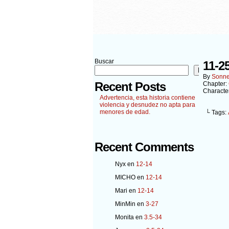
Buscar
11-2
Buscar
By
Sonn
Recent Posts
Chapter:
Characte
Advertencia, esta historia contiene
violencia y desnudez no apta para
menores de edad.
└ Tags:
Recent Comments
Nyx
en
12-14
MICHO
en
12-14
Mari
en
12-14
MinMin
en
3-27
Monita
en
3.5-34