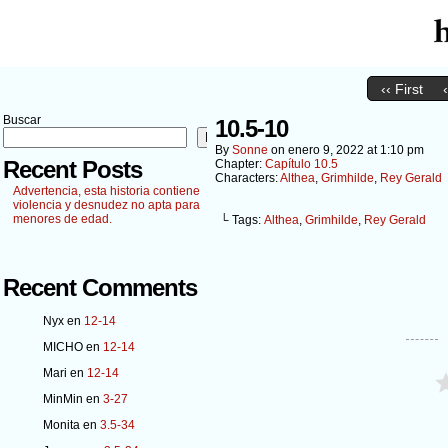
‹‹ First
Buscar
10.5-10
Buscar
By
Sonne
on
enero 9, 2022
at
1:10 pm
Recent Posts
Chapter:
Capítulo 10.5
Characters:
Althea
,
Grimhilde
,
Rey Gerald
Advertencia, esta historia contiene
violencia y desnudez no apta para
menores de edad.
└ Tags:
Althea
,
Grimhilde
,
Rey Gerald
Recent Comments
Nyx
en
12-14
MICHO
en
12-14
Mari
en
12-14
MinMin
en
3-27
Monita
en
3.5-34