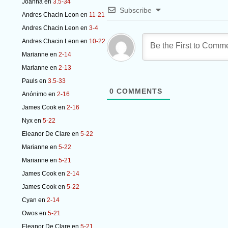
Joanna
en
3.5-34
Subscribe
Andres Chacin Leon
en
11-21
Andres Chacin Leon
en
3-4
Andres Chacin Leon
en
10-22
Marianne
en
2-14
Marianne
en
2-13
Pauls
en
3.5-33
0
COMMENTS
Anónimo
en
2-16
James Cook
en
2-16
Nyx
en
5-22
Eleanor De Clare
en
5-22
Marianne
en
5-22
Marianne
en
5-21
James Cook
en
2-14
James Cook
en
5-22
Cyan
en
2-14
Owos
en
5-21
Eleanor De Clare
en
5-21