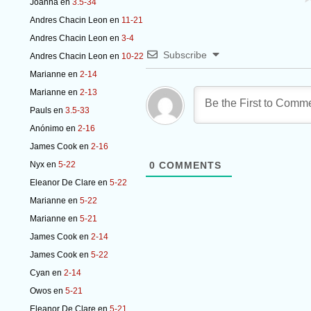
Joanna
en
3.5-34
Andres Chacin Leon
en
11-21
Andres Chacin Leon
en
3-4
Subscribe
Andres Chacin Leon
en
10-22
Marianne
en
2-14
Marianne
en
2-13
Pauls
en
3.5-33
Anónimo
en
2-16
James Cook
en
2-16
Nyx
en
5-22
0
COMMENTS
Eleanor De Clare
en
5-22
Marianne
en
5-22
Marianne
en
5-21
James Cook
en
2-14
James Cook
en
5-22
Cyan
en
2-14
Owos
en
5-21
Eleanor De Clare
en
5-21