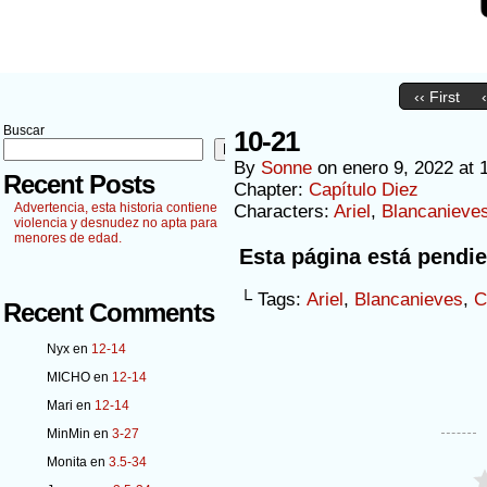
‹‹ First
Buscar
10-21
Buscar
By
Sonne
on
enero 9, 2022
at
Recent Posts
Chapter:
Capítulo Diez
Advertencia, esta historia contiene
Characters:
Ariel
,
Blancanieve
violencia y desnudez no apta para
menores de edad.
Esta página está pendie
└ Tags:
Ariel
,
Blancanieves
,
C
Recent Comments
Nyx
en
12-14
MICHO
en
12-14
Mari
en
12-14
MinMin
en
3-27
Monita
en
3.5-34