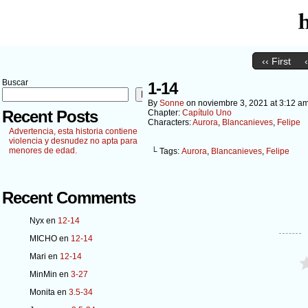
‹‹ First
Buscar
1-14
Buscar
By
Sonne
on
noviembre 3, 2021
at
3:12 a
Recent Posts
Chapter:
Capítulo Uno
Characters:
Aurora
,
Blancanieves
,
Felipe
Advertencia, esta historia contiene
violencia y desnudez no apta para
menores de edad.
└ Tags:
Aurora
,
Blancanieves
,
Felipe
Recent Comments
Nyx
en
12-14
MICHO
en
12-14
Mari
en
12-14
MinMin
en
3-27
Monita
en
3.5-34