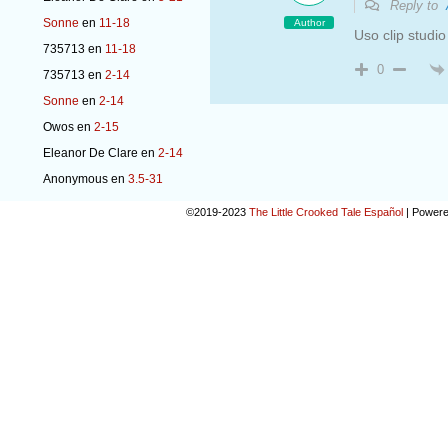
Reply to
Sonne
en
11-18
Author
Uso clip studi
735713
en
11-18
0
735713
en
2-14
Sonne
en
2-14
Owos
en
2-15
Eleanor De Clare
en
2-14
Anonymous
en
3.5-31
©2019-2023
The Little Crooked Tale Español
|
Powere