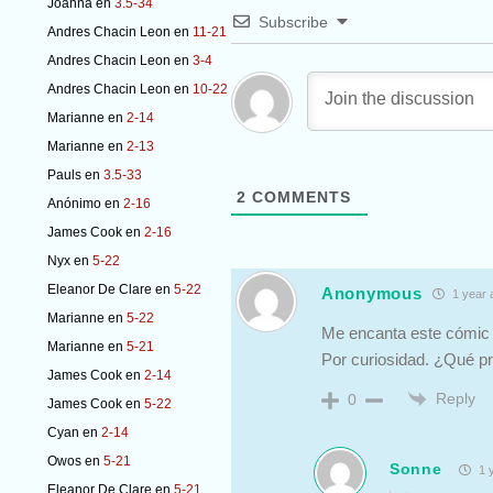
Joanna
en
3.5-34
Subscribe
Andres Chacin Leon
en
11-21
Andres Chacin Leon
en
3-4
Andres Chacin Leon
en
10-22
Marianne
en
2-14
Marianne
en
2-13
Pauls
en
3.5-33
2
COMMENTS
Anónimo
en
2-16
James Cook
en
2-16
Nyx
en
5-22
Eleanor De Clare
en
5-22
Anonymous
1 year 
Marianne
en
5-22
Me encanta este cómi
Marianne
en
5-21
Por curiosidad. ¿Qué p
James Cook
en
2-14
Reply
0
James Cook
en
5-22
Cyan
en
2-14
Owos
en
5-21
Sonne
1 y
Eleanor De Clare
en
5-21